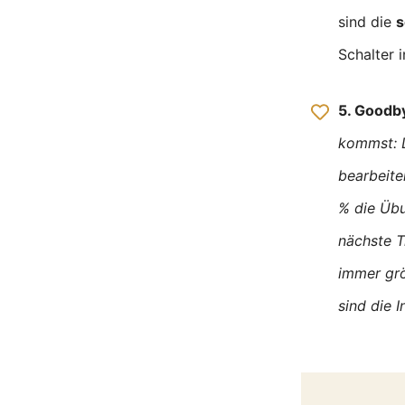
sind die
s
Schalter 
5. Goodb
kommst:
bearbeite
% die Übu
nächste T
immer grö
sind die 