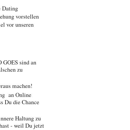
e Dating
ehung vorstellen
iel vor unseren
NO GOES sind an
alschen zu
eraus machen!
ung an Online
ass Du die Chance
innere Haltung zu
ast - weil Du jetzt