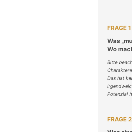
FRAGE 1
Was „mus
Wo mach
Bitte beac
Charaktere
Das hat kei
irgendwelc
Potenzial h
FRAGE 2