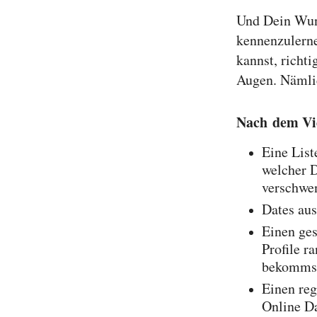
Und Dein Wuns
kennenzulerne
kannst, richt
Augen. Nämlic
Nach
dem Vid
Eine List
welcher D
verschwe
Dates au
Einen ge
Profile r
bekommst
Einen reg
Online Da