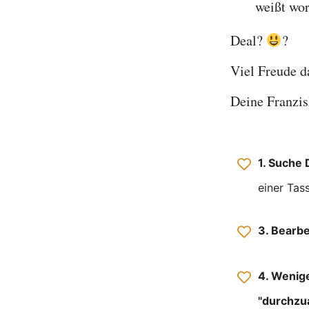
weißt wo
Deal?
?
Viel Freude d
Deine Franzi
1. Suche 
einer Tas
3. Bearbe
4. Wenige
"durchzu