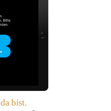
n
. Bitte
rden.
en
a bist.