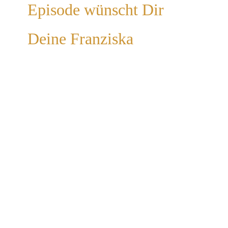
Episode wünscht Dir
Deine Franziska
Hol dir jetzt
Tipps in
meinem
Podcast für
getrennte
Mütter, die ihr
Leben nach
der Trennung
wieder so
leben wollen,
wie es sie