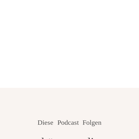
Abonnieren
Abonnieren
Abonnieren Auf
Auf
Auf
Apple
Spotify
Google
Podcasts
Podcasts
Diese
Podcast Folgen