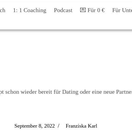
ch
1: 1 Coaching
Podcast
💌 Für 0 €
Für Unt
t schon wieder bereit für Dating oder eine neue Partne
/
September 8, 2022
Franziska Karl